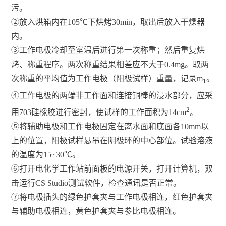
污。
②
放入烘箱内在105℃下烘烤30min，取出后放入干燥器
内。
③
工作电极冷却至室温后进行第一次称重；然后重复烘
烤、称重程序。两次称重结果相差应不大于0.4mg。取两
次称重的平均值为工作电极（阳极试样）重量，记录m
。
1
④
工作电极的两端非工作面和连接铜棒的浸水部分，应采
2
用703硅橡胶进行密封，使试样的工作面积为14cm
。
⑤
将辅助电极和工作电极固定在离水面和底面各10mm以
上的位置，阳极试样悬吊在阴极环的中心部位。试验溶液
的温度为15~30℃。
⑥
打开电化学工作站前面板的电源开关，打开计算机，双
击运行CS Studio测试软件，检查通讯是否正常。
⑦
将电极插头的绿色护套夹与工作电极相连，红色护套夹
与辅助电极相连，黄色护套夹与参比电极相连。