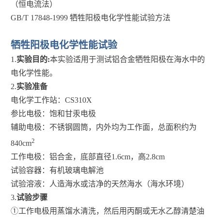
（恒电流法）
GB/T 17848-1999 牺牲阳极电化学性能试验方法
牺牲阳极电化学性能试验
1.
实验目的:
本实验适用于测试铝合金牺牲阳极在海水中的
电化学性能。
2.
实验准备
电化学工作站：CS310X
参比电极：饱和甘汞电极
辅助电极：不锈钢圆筒，内外均为工作面，总面积约为
2
840cm
工作电极：铝合金，底部直径1.6cm，高2.8cm
试验容器：有机玻璃电解池
试验溶液：人造海水或洁净的天然海水（海水环境）
3.
试验步骤
①工作电极用蒸馏水清洗，然后用丙酮或无水乙醇清楚油