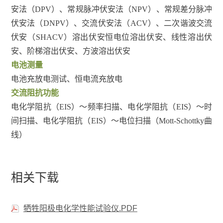
安法（DPV）、常规脉冲伏安法（NPV）、常规差分脉冲
伏安法（DNPV）、交流伏安法（ACV）、二次谐波交流
伏安（SHACV）溶出伏安恒电位溶出伏安、线性溶出伏
阳极试样名称
腐蚀产物处理方法
安、阶梯溶出伏安、方波溶出伏安
电池测量
铝合金
浸入68%浓硝酸中5-10min，用水冲洗
电池充放电测试、恒电流充放电
交流阻抗功能
锌合金
浸入饱和乙酸胺溶液中2-3h，用毛刷轻
电化学阻抗（EIS）～频率扫描、电化学阻抗（EIS）～时
间扫描、电化学阻抗（EIS）～电位扫描（Mott-Schottky曲
线）
在60-80℃的20%CrO
中浸泡10min（室
镁合金
3
相关下载
牺牲阳极电化学性能试验仪.PDF