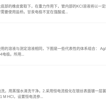
底部的橡皮套取下，在重力作用下，管内部的KCl溶液将以一
需要使用盐桥。甘汞电极不宜在强酸或...
用的溶液与测定溶液相同，下图是一些代表性的体系组合： Ag/
O4电极。所用...
中泡洗，用蒸馏水清洗干净。2.采用恒电流极化在银丝表面镀一
M HCl，设置恒电流参...