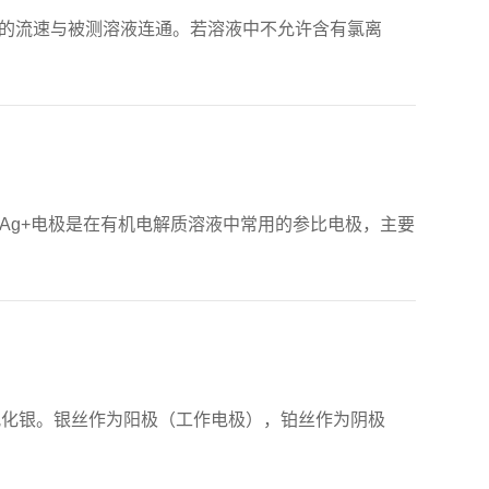
定的流速与被测溶液连通。若溶液中不允许含有氯离
Ag+电极是在有机电解质溶液中常用的参比电极，主要
层氯化银。银丝作为阳极（工作电极），铂丝作为阴极