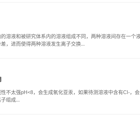
内的溶液和被研究体系内的溶液组成不同，两种溶液间存在一个
差，进而使得两种溶液发生离子交换...
用
性不太强pH<8，会生成氧化亚汞，如果待测溶液中含有Cl-
组成...