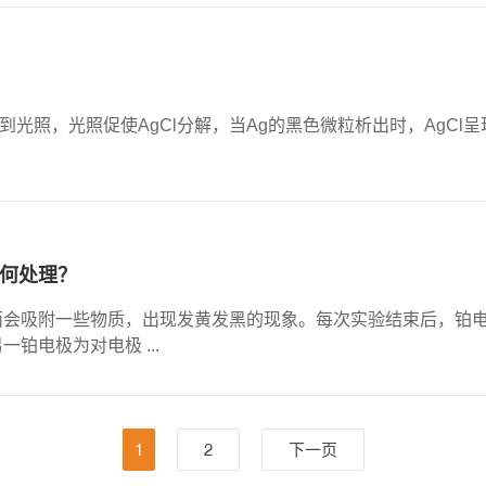
受到光照，光照促使AgCl分解，当Ag的黑色微粒析出时，AgCl呈现
何处理？
面会吸附一些物质，出现发黄发黑的现象。每次实验结束后，铂
铂电极为对电极 ...
1
2
下一页