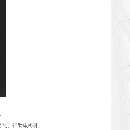
极。
极孔，辅助电极孔。