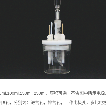
0ml,100ml,150ml, 250ml，容积可选，不含图中所示电
打5孔，分别为：进气孔，排气孔，工作电极孔，参比电