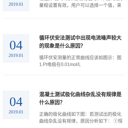
2019.01
量程设置有效，用户可以选择一个值，来
设定自动量程切换中可使用的最小电流量
程。设置该功能是因为在某些高阻测量体
系中，过小的电流量程可能会带来额外的
噪声...
循环伏安法测试中出现电流噪声较大
04
的现象是什么原因？
2019.01
循环伏安测量的正常曲线应该如图示：图
1.Pt电极在0.01mol/L
K4[Fe(CN)6]+0.1mol/L KCl溶液中的循环伏
安曲线若出现噪声较大的现象，原因分析
如下：①参比电极出现问题，参比电...
混凝土测试极化曲线杂乱没有规律是
04
什么原因？
2019.01
正确的极化曲线如下图：若测试出的极化
曲线杂乱没有规律，原因分析如下： ①恒
电位仪没有处于极化状态，虽然使用的测