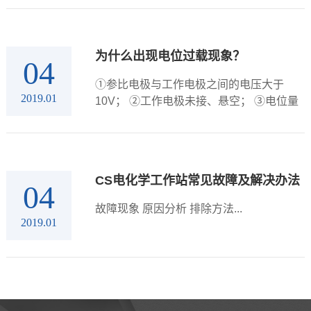
试方法是动电位扫描，但电位并没有按照
你的要求线性增加。你可以用一个电阻(仪
器包装箱中带有)进行仪器测试，即电阻的
为什么出现电位过载现象？
04
一端接在工作电极夹上...
①参比电极与工作电极之间的电压大于
2019.01
10V； ②工作电极未接、悬空； ③电位量
程档选择太小...
CS电化学工作站常见故障及解决办法
04
故障现象 原因分析 排除方法...
2019.01