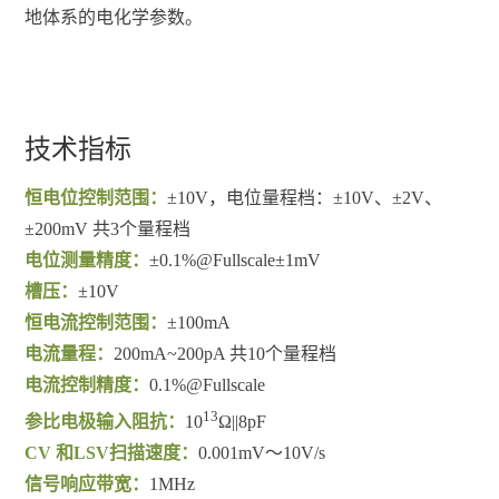
地体系的电化学参数。
技术指标
恒电位控制范围：
±10V，电位量程档：±10V、±2V、
±200mV 共3个量程档
电位测量精度：
±
0.1%@Fullscale
±1mV
槽压：
±10V
恒电流控制范围：
±100mA
电流量程：
200mA~200pA 共10个量程档
电流控制精度：
0.1%@Fullscale
13
参比电极输入阻抗：
10
Ω||8pF
CV 和LSV扫描速度：
0.001mV～10V/s
信号响应带宽：
1MHz